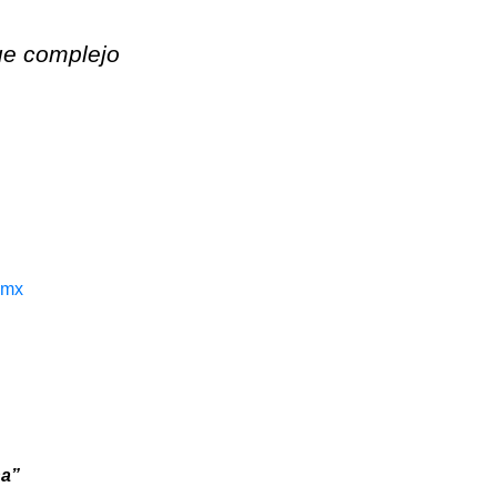
ue complejo
.mx
na”